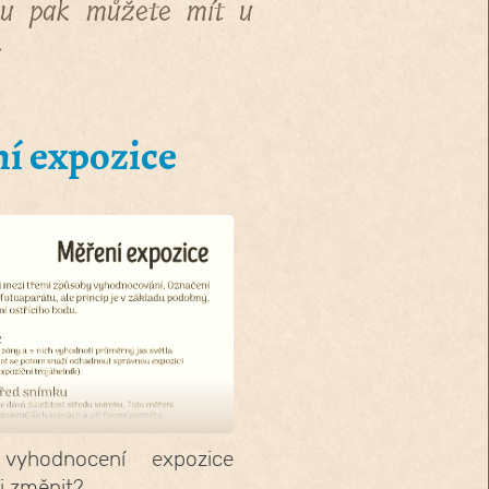
íru pak můžete mít u
.
í expozice
vyhodnocení expozice
ji změnit?