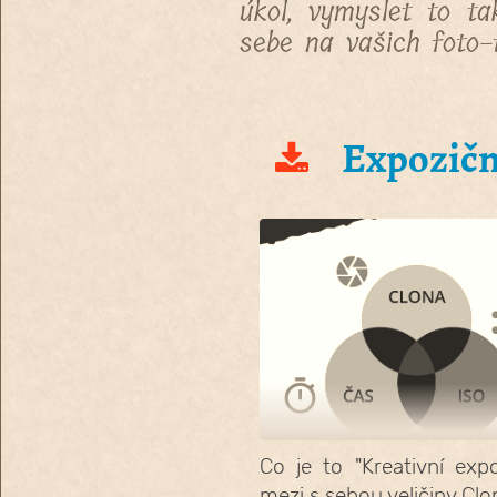
úkol, vymyslet to t
sebe na vašich foto-t
Expoziční
Co je to "Kreativní exp
mezi s sebou veličiny Clo