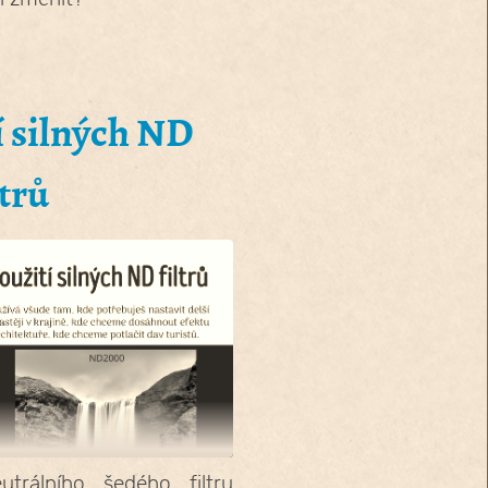
í silných ND
ltrů
trálního šedého filtru