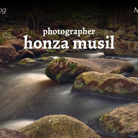
og
N
photographer
honza musil