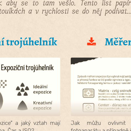
ak aby se to tam vešlo. Tento list pap
oulkách a v rychlosti se do něj podívat..
 trojúhelník
Měřen
ozice" a jaký vztah mají
Jak můžu ovlivnit 
na, Čas a ISO?
fotoaparátu a případně 