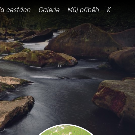
a cestách
Galerie
Můj příběh
K