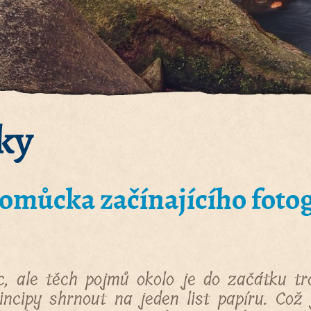
ky
pomůcka začínajícího foto
c, ale těch pojmů okolo je do začátku t
incipy shrnout na jeden list papíru. Což 