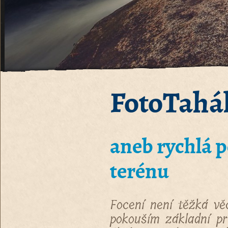
FotoTahá
aneb rychlá 
terénu
Focení není těžká vě
pokouším základní pr