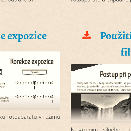
e expozice
Použit
fi
iku fotoaparátu v režimu
Nasazením silného neu