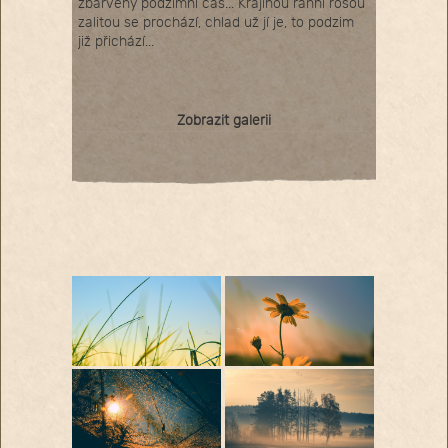
zbarvený podzimní čas... Krajinou ranní rosou
zalitou se prochází, chlad už jí je, to podzim
již přichází...
Zobrazit galerii