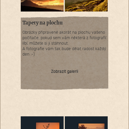
Tapety na plochu
Obrázky připravené akorát na plochu vašeho
počítače, pokud sem vám některá z fotografií
líbí, můžete si ji stáhnout.
A fotografie vám tak bude dělat radost každý
den :-)
Zobrazit galerii