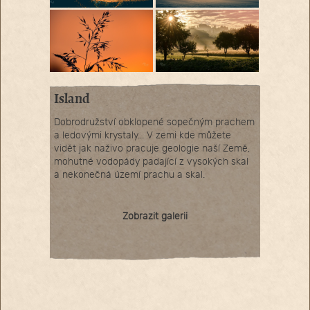
Island
Dobrodružství obklopené sopečným prachem
a ledovými krystaly... V zemi kde můžete
vidět jak naživo pracuje geologie naší Země,
mohutné vodopády padající z vysokých skal
a nekonečná území prachu a skal.
Zobrazit galerii