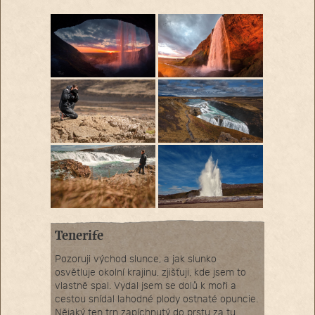
Tenerife
Pozoruji východ slunce, a jak slunko
osvětluje okolní krajinu, zjišťuji, kde jsem to
vlastně spal. Vydal jsem se dolů k moři a
cestou snídal lahodné plody ostnaté opuncie.
Nějaký ten trn zapíchnutý do prstu za tu