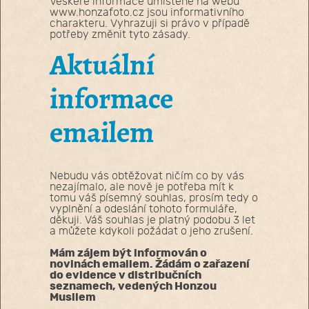
Veškeré informace umístěné na webu
www.honzafoto.cz jsou informativního
charakteru. Vyhrazuji si právo v případě
potřeby změnit tyto zásady.
Aktuální
informace
emailem
Nebudu vás obtěžovat ničím co by vás
nezajímalo, ale nově je potřeba mít k
tomu váš písemný souhlas, prosím tedy o
vyplnění a odeslání tohoto formuláře,
děkuji. Váš souhlas je platný podobu 3 let
a můžete kdykoli požádat o jeho zrušení.
Mám zájem být informován o
novinách emailem. Žádám o zařazení
do evidence v distribučních
seznamech, vedených Honzou
Musilem