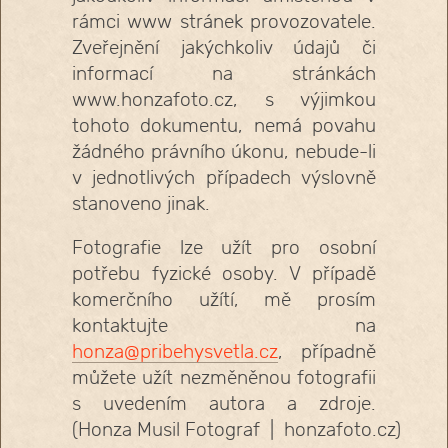
rámci www stránek provozovatele.
Zveřejnění jakýchkoliv údajů či
informací na stránkách
www.honzafoto.cz, s výjimkou
tohoto dokumentu, nemá povahu
žádného právního úkonu, nebude-li
v jednotlivých případech výslovně
stanoveno jinak.
Fotografie lze užít pro osobní
potřebu fyzické osoby. V případě
komerčního užítí, mě prosím
kontaktujte na
honza@pribehysvetla.cz
, případně
můžete užít nezměněnou fotografii
s uvedením autora a zdroje.
(Honza Musil Fotograf | honzafoto.cz)