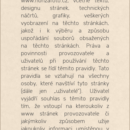
www.honzafoto.cz, včetně textu,
designu stránek, technických
náčrtů, grafiky, veškerých
vyobrazení na těchto stránkách,
jakož i k výběru a způsobu
uspořádání souborů obsažených
na těchto stránkách. Práva a
povinnosti provozovatele a
uživatelů při používání těchto
stránek se řídí těmito pravidly. Tato
pravidla se vztahují na všechny
osoby, které navštíví tyto stránky
(dále jen „uživatelé“). Uživatel
vyjádří souhlas s těmito pravidly
tím, že vstoupí na kteroukoliv z
www stránek provozovatele či
jakýmkoliv způsobem užije
jakoukoliv informaci umístěnou v