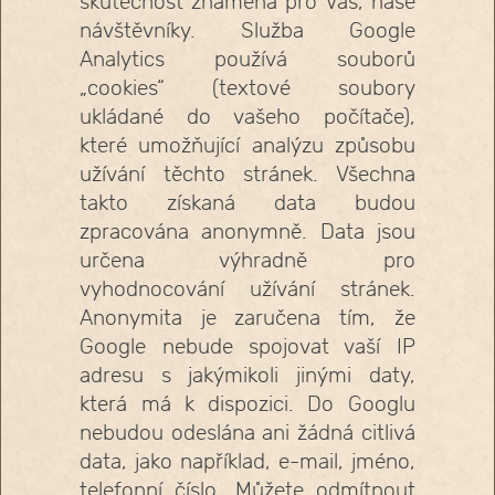
skutečnost znamená pro Vás, naše
návštěvníky. Služba Google
Analytics používá souborů
„cookies“ (textové soubory
ukládané do vašeho počítače),
které umožňující analýzu způsobu
užívání těchto stránek. Všechna
takto získaná data budou
zpracována anonymně. Data jsou
určena výhradně pro
vyhodnocování užívání stránek.
Anonymita je zaručena tím, že
Google nebude spojovat vaší IP
adresu s jakýmikoli jinými daty,
která má k dispozici. Do Googlu
nebudou odeslána ani žádná citlivá
data, jako například, e-mail, jméno,
telefonní číslo. Můžete odmítnout