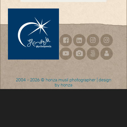
2004 - 2026 ©
honza musil photographer
|
design
by honza